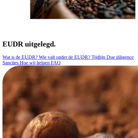
EUDR uitgelegd.
Wat is de EUDR?
Wie valt onder de EUDR?
Tijdlijn
Due diligence
Sancties
Hoe wij helpen
FAQ