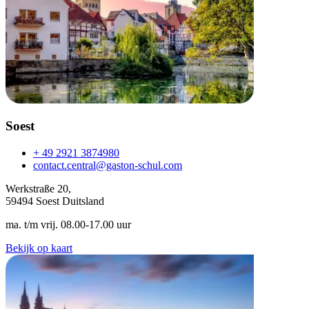
Soest
+ 49 2921 3874980
contact.central@gaston-schul.com
Werkstraße 20,
59494 Soest Duitsland
ma. t/m vrij. 08.00-17.00 uur
Bekijk op kaart