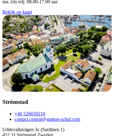
ma. t/m vrij. 08.00-17.00 uur
Bekijk op kaart
Strömstad
+46 526659210
contact.central@gaston-schul.com
Uddevallavägen 3c (Sardinen 1)
452 31 Strömstad Zweden