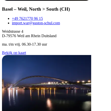
Basel – Weil, North > South (CH)
+49 7621770 96 15
import.war@gaston-schul.com
Weidstrasse 4
D-79576 Weil am Rhein Duitsland
ma. t/m vrij. 06.30-17.30 uur
Bekijk op kaart