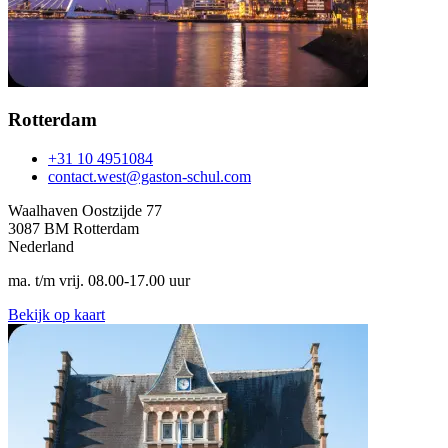
Rotterdam
+31 10 4951084
contact.west@gaston-schul.com
Waalhaven Oostzijde 77
3087 BM Rotterdam
Nederland
ma. t/m vrij. 08.00-17.00 uur
Bekijk op kaart