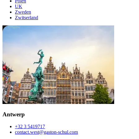
Polen
UK
Zweden
Zwitserland
Antwerp
+32 3 5419717
contact.west@gaston-schul.com