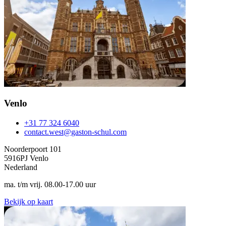
Venlo
+31 77 324 6040
contact.west@gaston-schul.com
Noorderpoort 101
5916PJ Venlo
Nederland
ma. t/m vrij. 08.00-17.00 uur
Bekijk op kaart