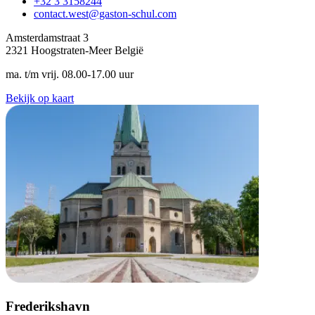
+32 3 3158244
contact.west@gaston-schul.com
Amsterdamstraat 3
2321 Hoogstraten-Meer België
ma. t/m vrij. 08.00-17.00 uur
Bekijk op kaart
Frederikshavn