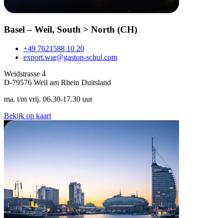
Basel – Weil, South > North (CH)
+49 7621588 10 20
export.war@gaston-schul.com
Weidstrasse 4
D-79576 Weil am Rhein Duitsland
ma. t/m vrij. 06.30-17.30 uur
Bekijk op kaart