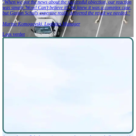
"When we got the news about the successful objection, our reaction
was simply 'Wow! Can't believe it!' We knew it was a complex case,
but Gaston Schul's expertise really delivered the result we needed,"
Marina Komogovski, Logistics Manager
Lees verder