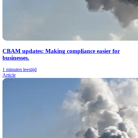
CBAM updates: Making compliance easier for
businesses.
1 minuten leestijd
Article