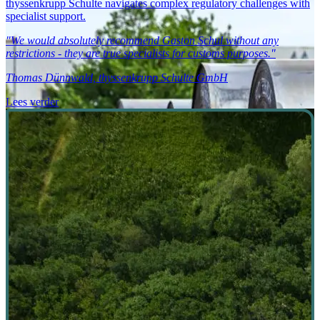
thyssenkrupp Schulte navigates complex regulatory challenges with
specialist support.
"We would absolutely recommend Gaston Schul without any
restrictions - they are true specialists for customs purposes."
Thomas Dünnwald, thyssenkrupp Schulte GmbH
Lees verder