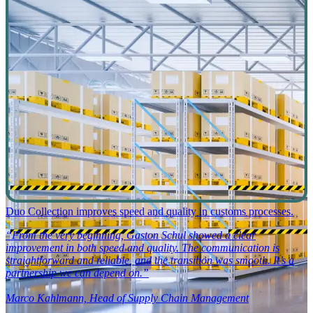
Duo Collection improves speed and quality in customs processes.
“From the very beginning, Gaston Schul showed a clear
improvement in both speed and quality. The communication is
straightforward and reliable, and the transition was smooth. It’s a
partnership we can depend on.”
Marco Kahlmann, Head of Supply Chain Management