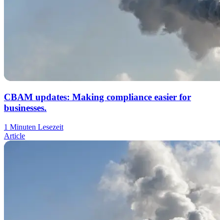
CBAM updates: Making compliance easier for
businesses.
1 Minuten Lesezeit
Article