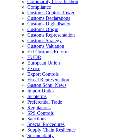
Commodity Classification
Compliance
Customs Control Tower
Customs Declarations
Customs Digitalisation
Customs Origin
Customs Representation
Customs Strategy
Customs Valuation
EU Customs Reform
EUDR
European Union
Excise
Export Controls
Fiscal Representation
Gaston Schul News
Import Duties
Incoterms
Preferential Trade
Regulations
SPS Controls
Sanctions
Special Procedures
Supply Chain Resilience
Sustainability