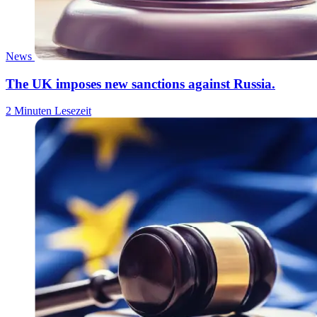
News
The UK imposes new sanctions against Russia.
2 Minuten Lesezeit