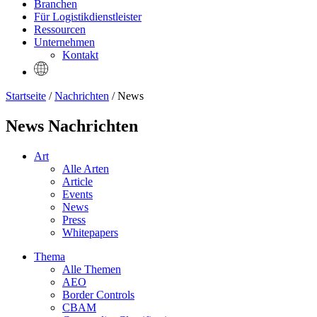
Branchen
Für Logistikdienstleister
Ressourcen
Unternehmen
Kontakt
Startseite
/
Nachrichten
/ News
News Nachrichten
Art
Alle Arten
Article
Events
News
Press
Whitepapers
Thema
Alle Themen
AEO
Border Controls
CBAM