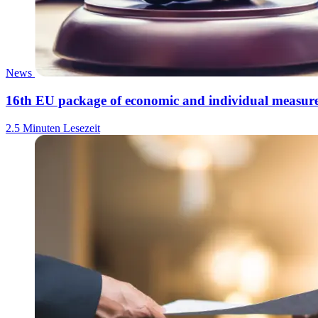
News
16th EU package of economic and individual measures
2.5 Minuten Lesezeit