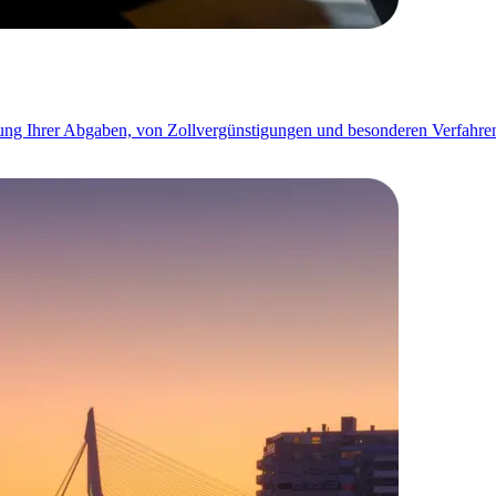
ung Ihrer Abgaben, von Zollvergünstigungen und besonderen Verfahren b